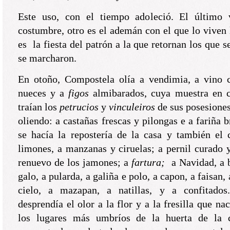
Este uso, con el tiempo adoleció. El último v
costumbre, otro es el ademán con el que lo viven 
es la fiesta del patrón a la que retornan los que 
se marcharon.
En otoño, Compostela olía a vendimia, a vino c
nueces y a
figos
almibarados, cuya muestra en c
traían los
petrucios
y
vinculeiros
de sus posesiones
oliendo: a castañas frescas y pilongas e a fariña 
se hacía la repostería de la casa y también el 
limones, a manzanas y ciruelas; a pernil curado y
renuevo de los jamones; a
fartura;
a Navidad, a 
galo, a pularda, a galiña e polo, a capon, a faisan, 
cielo, a mazapan, a natillas, y a confitado
desprendía el olor a la flor y a la fresilla que nac
los lugares más umbríos de la huerta de la c