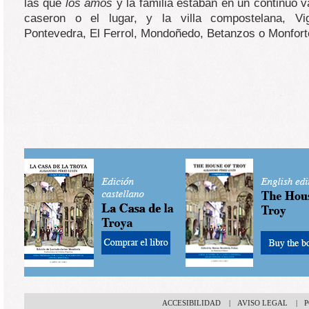
las que
los amos
y la familia estaban en un continuo va
caseron o el lugar, y la villa compostelana, Vi
Pontevedra, El Ferrol, Mondoñedo, Betanzos o Monfort
ACCESIBILIDAD
|
AVISO LEGAL
|
P