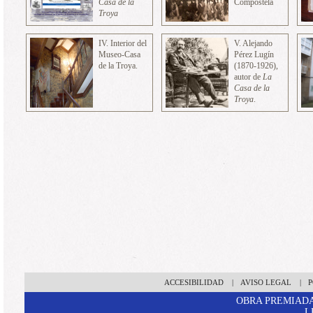
Casa de la
Compostela
Troya
IV. Interior del
V. Alejando
Museo-Casa
Pérez Lugín
de la Troya.
(1870-1926),
autor de
La
Casa
de la
Troya
.
ACCESIBILIDAD
|
AVISO LEGAL
|
P
OBRA PREMIADA
L