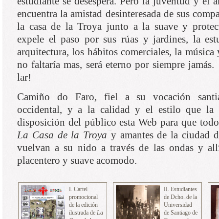
estudiante se desespera. Pero la juventud y el
encuentra la amistad desinteresada de sus comp
la casa de la Troya junto a la suave y prote
expele el paso por sus rúas y jardines, la es
arquitectura, los hábitos comerciales, la músic
no faltaría mas, será eterno por siempre jamás
lar!
Camiño do Faro, fiel a su vocación santia
occidental, y a la calidad y el estilo que la 
disposición del público esta Web para que todo
La Casa de la Troya
y amantes de la ciudad d
vuelvan a su nido a través de las ondas y al
placentero y suave acomodo.
I. Cartel
II. Estudiantes
promocional
de Dcho. de la
de la edición
Universidad
ilustrada de
La
de Santiago de