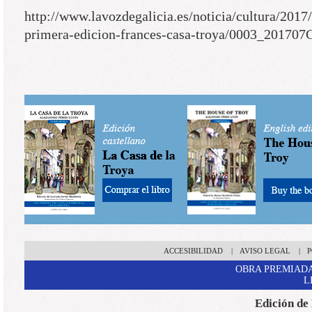
http://www.lavozdegalicia.es/noticia/cultura/2017
primera-edicion-frances-casa-troya/0003_20170
ACCESIBILIDAD
|
AVISO LEGAL
|
P
OBRA PREMIADA
L
Edición de