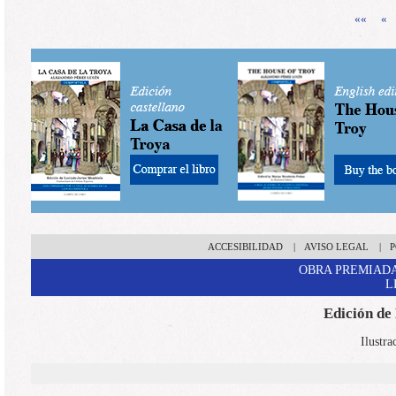
««
«
ACCESIBILIDAD
|
AVISO LEGAL
|
P
OBRA PREMIADA
L
Edición de
Ilustra